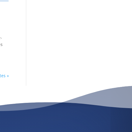
e-
es
tes »