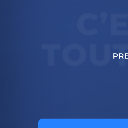
C’
TOU
PR