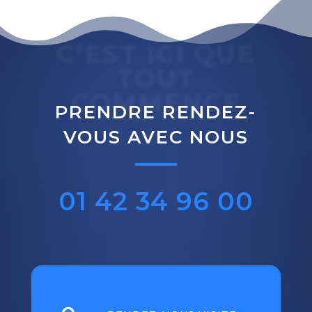
C’EST ICI QUE
TOUT
COMMENCE
PRENDRE RENDEZ-
VOUS AVEC NOUS
01 42 34 96 00