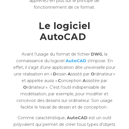
apprenez-en plus sur le principe de
fonctionnement de ce format.
Le logiciel
AutoCAD
Avant l’usage du format de fichier
DWG
, la
connaissance du logiciel
AutoCAD
s’impose. En
effet, il s’agit d’une application dite universelle pour
une réalisation en «
D
essin
A
ssisté par
O
rdinateur »
et appelée aussi «
C
onception
A
ssistée par
O
rdinateur ». C’est l’outil indispensable de
modélisation, par exemple, pour modifier et
concevoir des dessins sur ordinateur. Son usage
facilite le travail de dessin et de conception .
Comme caractéristique,
AutoCAD
est un outil
polyvalent qui permet de créer tous types d’objets