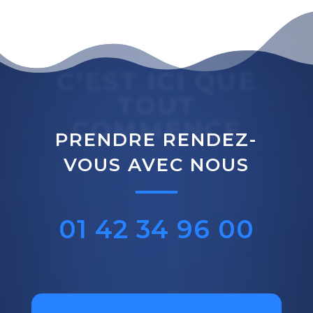
C’EST ICI QUE
TOUT
COMMENCE
PRENDRE RENDEZ-
VOUS AVEC NOUS
01 42 34 96 00