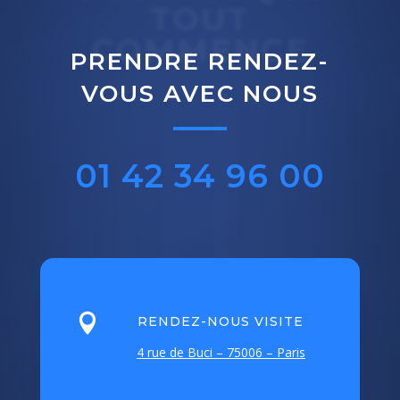
TOUT
COMMENCE
PRENDRE RENDEZ-
VOUS AVEC NOUS
01 42 34 96 00

RENDEZ-NOUS VISITE
4 rue de Buci – 75006 – Paris