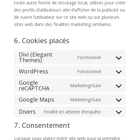
toute autre forme de stockage local, utilisés pour créer
des profils d’utilisateurs afin d’afficher de la publicité ou
de suivre l’utilisateur sur ce site web ou sur plusieurs
sites web dans des finalités marketing similaires.
6. Cookies placés
Divi (Elegant
Fonctionnel
Themes)
Consent
to
WordPress
Fonctionnel
Consent
service
Google
to
divi-
Marketing/Suivi
reCAPTCHA
Consent
service
(elegant-
to
wordpress
themes)
Google Maps
Marketing/Suivi
Consent
service
to
google-
Divers
Finalité en attente d’enquête
Consent
service
recaptcha
to
7. Consentement
google-
service
maps
divers
Lorsque vous visitez notre site web pour la première