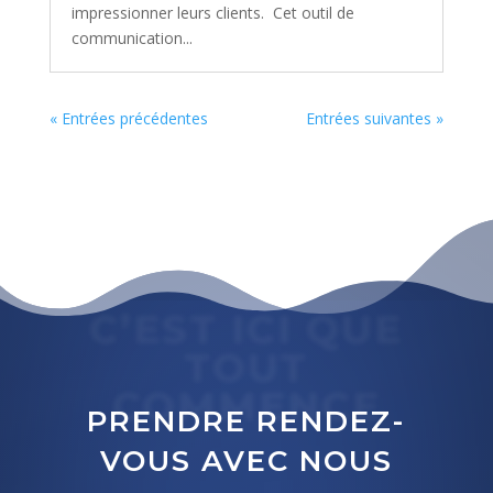
impressionner leurs clients. Cet outil de
communication...
« Entrées précédentes
Entrées suivantes »
C’EST ICI QUE
TOUT
COMMENCE
PRENDRE RENDEZ-
VOUS AVEC NOUS