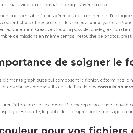
un magazine ou un journal, Indesign s’avère mieux.
t indispensable à considérer lors de la recherche d’un logici
 coûtent chers et nécessitent des mises à jour payantes ; Preno
yer l’abonnement Creative Cloud. Si possible, privilégiez l’un d’e
nombre de missions en même temps : retouche de photos, créati
mportance de soigner le 
res éléments graphiques qui composent le fichier, déterminez le 
t des phrases précises. Il s’agit de l’un de nos
conseils pour v
t attirer l’attention sans exagérer. Par exemple, pour une activi
gaspillage. En réalité, le public doit comprendre le message en un
ouleur pour vos fichiers