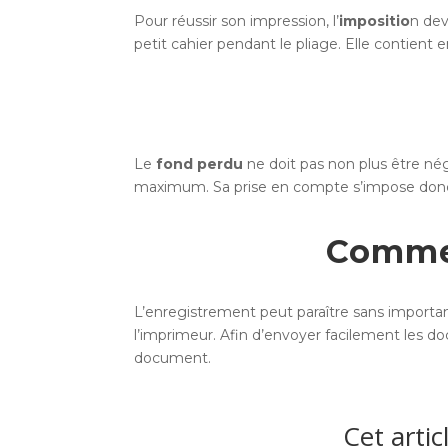
Pour réussir son impression, l’
impositio
n dev
petit cahier pendant le pliage. Elle contient 
Le
fond perdu
ne doit pas non plus être nég
maximum. Sa prise en compte s’impose donc po
Commen
L’enregistrement peut paraître sans importanc
l’imprimeur. Afin d’envoyer facilement les d
document.
Cet artic