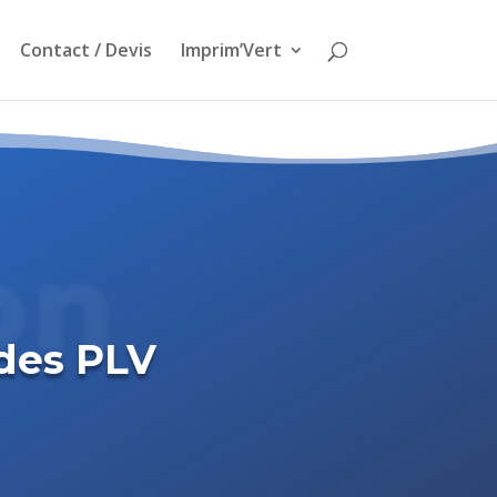
Contact / Devis
Imprim’Vert
on
 des PLV