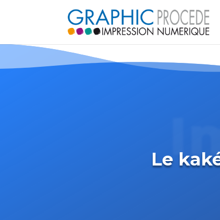
I
Le kaké