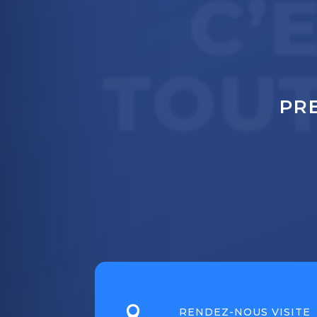
C’
TOU
PR

RENDEZ-NOUS VISITE