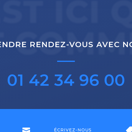
EST ICI 
T COMM
ENDRE RENDEZ-VOUS AVEC N
01 42 34 96 00

ÉCRIVEZ-NOUS