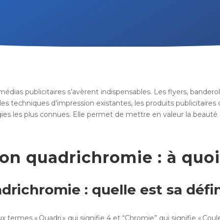
édias publicitaires s’avèrent indispensables. Les flyers, bandero
s les techniques d’impression existantes, les produits publicitaire
s les plus connues. Elle permet de mettre en valeur la beauté et
on quadrichromie : à quoi 
drichromie : quelle est sa défin
termes « Quadri » qui signifie 4 et “Chromie” qui signifie « Coul