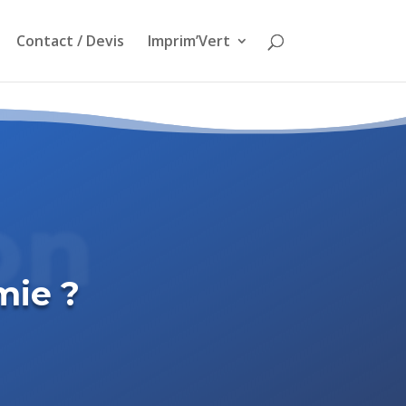
Contact / Devis
Imprim’Vert
on
mie ?