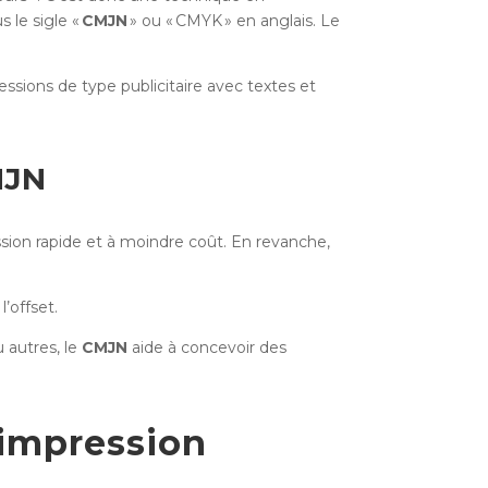
 le sigle «
CMJN
» ou « CMYK » en anglais. Le
essions de type publicitaire avec textes et
CMJN
ssion rapide et à moindre coût. En revanche,
’offset.
 autres, le
CMJN
aide à concevoir des
’impression